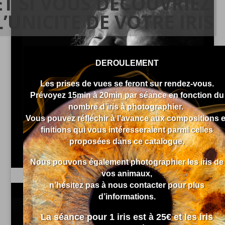
ET SI VOUS DECOUVRIEZ
L’UNICITE DE VOTRE IRIS
Portraits de couple ou adultes
DEROULEMENT
Portraits en duo ou en solo.
Les prises de vues se feront sur rendez-vous.
Découvrez
Prévoyez 15min à 20min par séance en fonction du
nombre d’iris à photographier.
Vous pouvez réfléchir à l’avance aux compositions e
finitions qui vous intéresseraient parmi celles
proposées dans ce catalogue.
Nous pouvons également photographier les iris de
vos animaux,
n’hésitez pas à nous contacter pour plus
d’informations.
La séance pour 1 iris est à 25€ et les iris