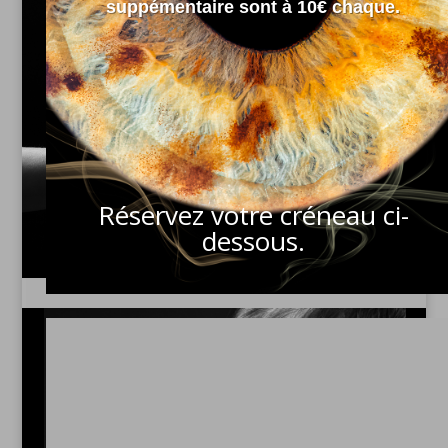
suppémentaire sont à 10€ chaque.
Portraits de Maternité
Portraits liés à la naissance.
Découvrez
Réservez votre créneau ci-
dessous.
Portraits d' anfants