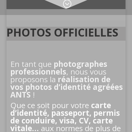
;
PHOTOS OFFICIELLES
En tant que
photographes
professionnels
, nous vous
proposons la
réalisation de
vos photos d’identité agréées
ANTS
!
Que ce soit pour votre
carte
d’identité, passeport, permis
de conduire, visa, CV, carte
vitale…
aux normes de plus de