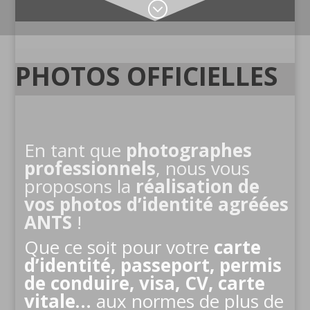
;
PHOTOS OFFICIELLES
En tant que
photographes
professionnels
, nous vous
proposons la
réalisation de
vos photos d’identité agréées
ANTS
!
Que ce soit pour votre
carte
d’identité, passeport, permis
de conduire, visa, CV, carte
vitale…
aux normes de plus de