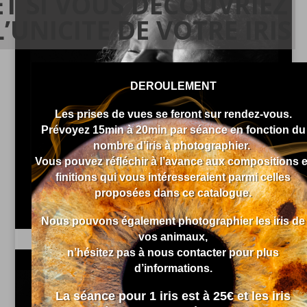
ET SI VOUS DECOUVRIEZ
L’UNICITE DE VOTRE IRIS
Portraits de couple ou adultes
DEROULEMENT
Portraits en duo ou en solo.
Les prises de vues se feront sur rendez-vous.
Découvrez
Prévoyez 15min à 20min par séance en fonction du
nombre d’iris à photographier.
Vous pouvez réfléchir à l’avance aux compositions e
finitions qui vous intéresseraient parmi celles
proposées dans ce catalogue.
Nous pouvons également photographier les iris de
vos animaux,
n’hésitez pas à nous contacter pour plus
d’informations.
La séance pour 1 iris est à 25€ et les iris