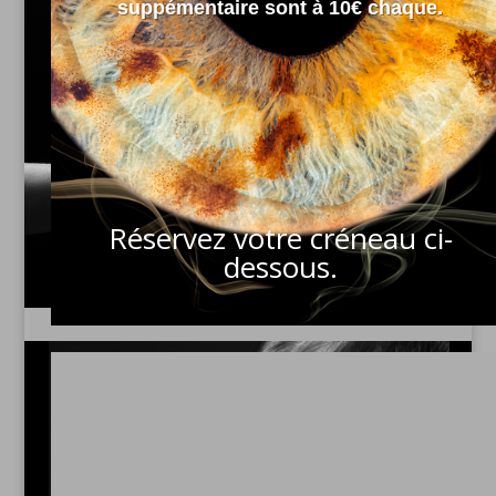
suppémentaire sont à 10€ chaque.
Portraits de Maternité
Portraits liés à la naissance.
Découvrez
Réservez votre créneau ci-
dessous.
Portraits d' anfants