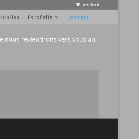
Articles 0
icielles
Portfolio
Contact
e nous reviendrons vers vous au