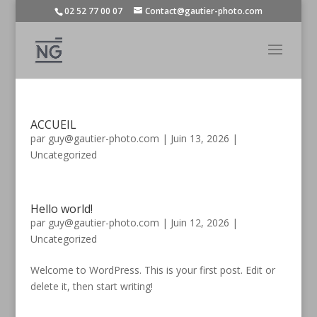
02 52 77 00 07
Contact@gautier-photo.com
ACCUEIL
par
guy@gautier-photo.com
|
Juin 13, 2026
|
Uncategorized
Hello world!
par
guy@gautier-photo.com
|
Juin 12, 2026
|
Uncategorized
Welcome to WordPress. This is your first post. Edit or
delete it, then start writing!